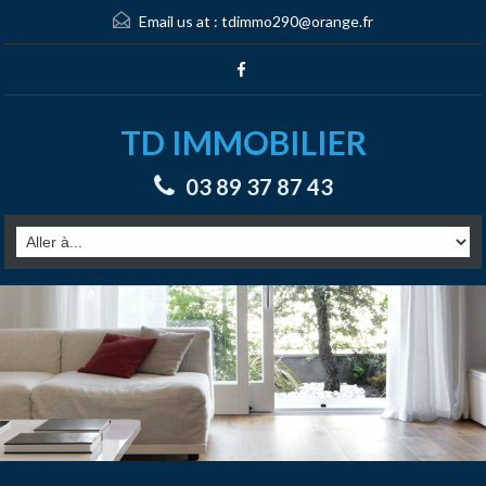
Email us at :
tdimmo290@orange.fr
TD IMMOBILIER
03 89 37 87 43