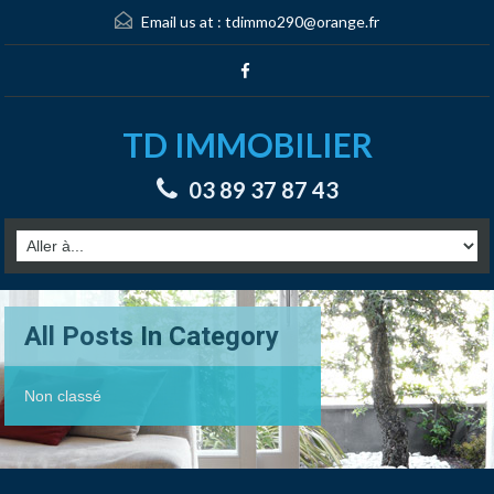
Email us at :
tdimmo290@orange.fr
TD IMMOBILIER
03 89 37 87 43
All Posts In Category
Non classé