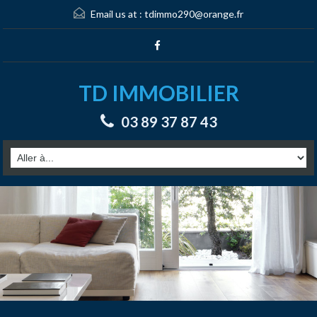
Email us at :
tdimmo290@orange.fr
TD IMMOBILIER
03 89 37 87 43