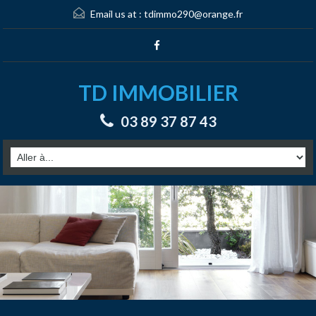
Email us at :
tdimmo290@orange.fr
TD IMMOBILIER
03 89 37 87 43