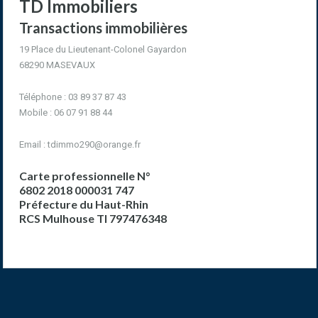
TD Immobiliers
Transactions immobilières
19 Place du Lieutenant-Colonel Gayardon
68290 MASEVAUX
Téléphone : 03 89 37 87 43
Mobile : 06 07 91 88 44
Email :
tdimmo290@orange.fr
Carte professionnelle N°
6802 2018 000031 747
Préfecture du Haut-Rhin
RCS Mulhouse TI 797476348