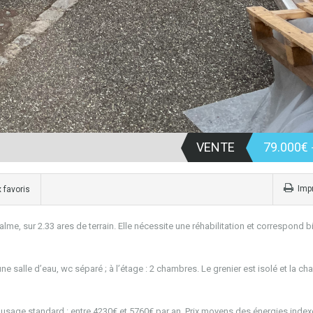
VENTE
79.000€
Imp
 favoris
e, sur 2.33 ares de terrain. Elle nécessite une réhabilitation et correspond b
e salle d’eau, wc séparé ; à l’étage : 2 chambres. Le grenier est isolé et la ch
sage standard : entre 4230€ et 5760€ par an. Prix moyens des énergies index