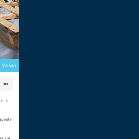
- Maison
rimer
ien à
arpente
és sur