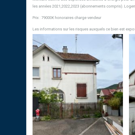
les années 2021,2022,2023 (abonnements compris). Logem
Prix : 79000€ honoraires charge vendeur
Les informations sur les risques auxquels ce bien est expo