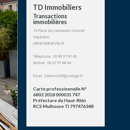
TD Immobiliers
Transactions
immobilières
19 Place du Lieutenant-Colonel
Gayardon
68290 MASEVAUX
Téléphone : 03 89 37 87 43
Mobile : 06 07 91 88 44
Email :
tdimmo290@orange.fr
Carte professionnelle N°
6802 2018 000031 747
Préfecture du Haut-Rhin
RCS Mulhouse TI 797476348