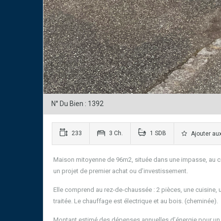
N° Du Bien : 1392
233
3 Ch.
1 SDB
Ajouter aux
Maison mitoyenne de 96m2, située dans une impasse, au calm
un projet de premier achat ou d’investissement.
Elle comprend au rez-de-chaussée : 2 pièces, une cuisine, un
traitée. Le chauffage est électrique et au bois. (cheminée).
Montant estimé des dépenses annuelles d’énergie pour un u