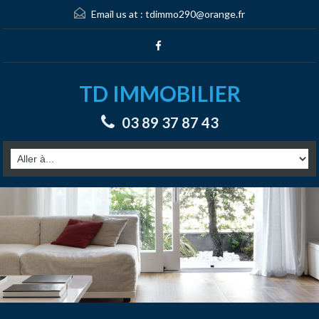
Email us at :
tdimmo290@orange.fr
TD IMMOBILIER
03 89 37 87 43