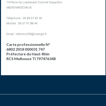
19 Place du Lieutenant-Colonel Gayardon
68290 MASEVAUX
Téléphone : 03 89 37 87 43
Mobile : 06 07 91 88 44
Email :
tdimmo290@orange.fr
Carte professionnelle N°
6802 2018 000031 747
Préfecture du Haut-Rhin
RCS Mulhouse TI 797476348