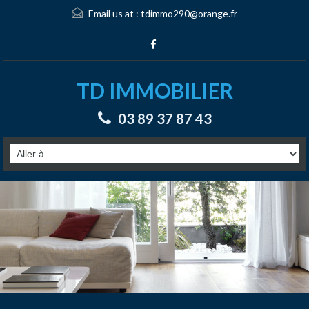
Email us at :
tdimmo290@orange.fr
TD IMMOBILIER
03 89 37 87 43